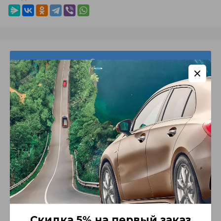
Описание
Cordiant Winter Drive 2
– создан для безопасного
и комфортного вождения вне зависимости от
погоды и качества дорог. Рисунок протектора,
насыщенный функциональными элементами,
сочетает актуальные технологические решения и
опыт Cordiant в разработке шин для сложных
условий. Новая функциональная резиновая смесь
эффективна в широком диапазоне температур на
поверхностях с низким сцеплением, будь то
наледь или мокрая дорога.
Скидка 5% на первый заказ
Характеристики протектора / преимущества