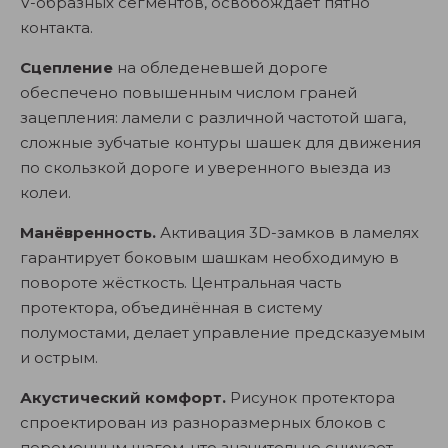
V-образных сегментов, освобождает пятно
контакта.
Сцепление
на обледеневшей дороге
обеспечено повышенным числом граней
зацепления: ламели с различной частотой шага,
сложные зубчатые контуры шашек для движения
по скользкой дороге и уверенного выезда из
колеи.
Манёвренность.
Активация 3D-замков в ламелях
гарантирует боковым шашкам необходимую в
повороте жёсткость. Центральная часть
протектора, объединённая в систему
полумостами, делает управление предсказуемым
и острым.
Акустический комфорт.
Рисунок протектора
спроектирован из разноразмерных блоков с
переменным шагом, что значительно снижает