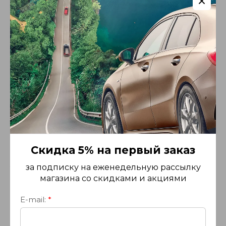
шумообразование.
Отличная курсовая устойчивость
: центральные
ребра увеличивают жесткость протекторного
пояса, что позволяет сократить время реакции
при маневрировании и обеспечить прекрасную
курсовую устойчивость на сухом и мокром
покрытии.
Эффективный отвод воды и стойкость к
аквапланированию:
оптимизированный рисунок
Скидка 5% на первый заказ
канавок протектора, его открытый дизайн
увеличивают эффективный дренаж и
за подписку на еженедельную рассылку
предотвращают аквапланирование.
магазина со скидками и акциями
Сопротивлению аквапланированию
E-mail:
*
способствуют специальные канавки во
внутренней и внешней плечевых зонах, которые
повышают сцепление при большом количестве