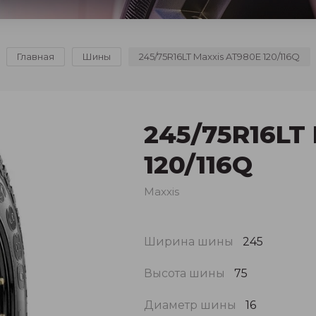
Главная
Шины
245/75R16LT Maxxis AT980E 120/116Q
245/75R16LT
120/116Q
Maxxis
Ширина шины
245
Высота шины
75
Диаметр шины
16