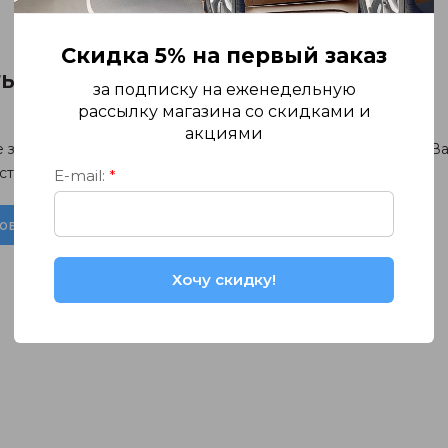
Скидка 5% на первый заказ
ть комментарий
за подписку на еженедельную
рассылку магазина со скидками и
акциями
е зарегистрированы на нашем сайте, но забыли пароль или В
становления пароля.
E-mail:
*
овить пароль
Хочу скидку!