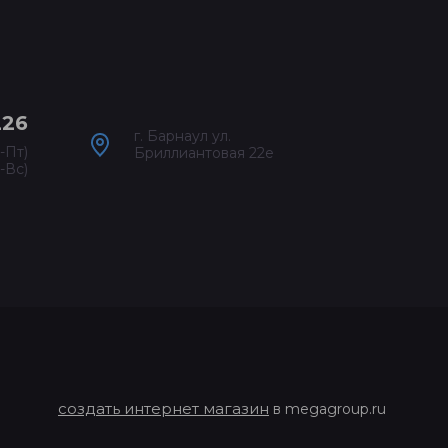
226
г. Барнаул ул.
-Пт)
Бриллиантовая 22е
-Вс)
создать интернет магазин
в megagroup.ru